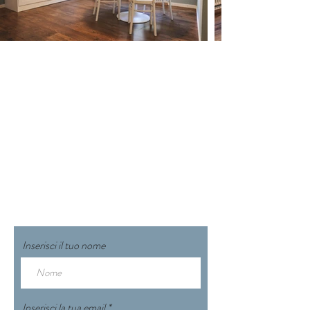
CONTATTACI
booking@varennahouse.com
Via Venini 5, 23829 Varenna
(LC)
Tel:
+39 347 72 59 437
Inserisci il tuo nome
Inserisci la tua email