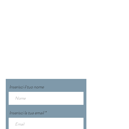
CONTATTACI
booking@varennahouse.com
Via Venini 5, 23829 Varenna
(LC)
Tel:
+39 347 72 59 437
Inserisci il tuo nome
Inserisci la tua email