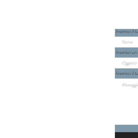
booking@varennahouse.com
Inserisci il
Inserisci un
Inserisci il