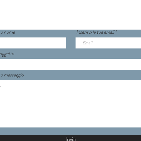
Via Venini 5, 23829 Varenna (LC)
 tuo nome
Inserisci la tua email
 oggetto
 tuo messaggio
Invia