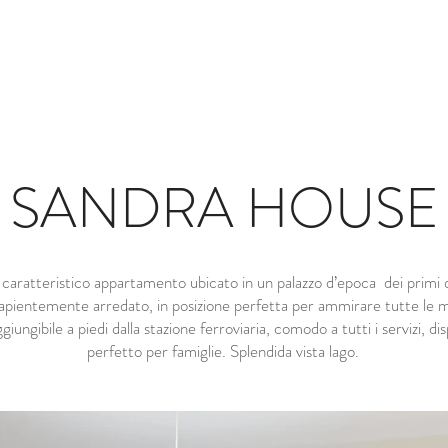
TIONE IMMOBILI
CHI SIAMO
GALLERIA
DICONO DI NO
SANDRA HOUSE
aratteristico appartamento ubicato in un palazzo d’epoca dei primi d
sapientemente arredato, in posizione perfetta per ammirare tutte le m
iungibile a piedi dalla stazione ferroviaria, comodo a tutti i servizi, di
perfetto per famiglie. Splendida vista lago.