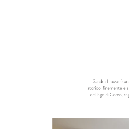
HOME
APPARTAMENTI
GES
Sandra House è un c
storico, finemente e 
del lago di Como, ragg